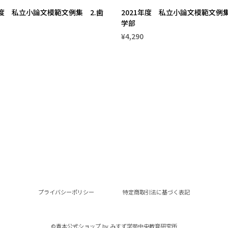
年度 私立小論文模範文例集 2.歯
2021年度 私立小論文模範文例集
学部
¥4,290
プライバシーポリシー
特定商取引法に基づく表記
©︎青本公式ショップ by みすず学苑中央教育研究所