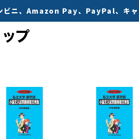
ニ、Amazon Pay、PayPal、